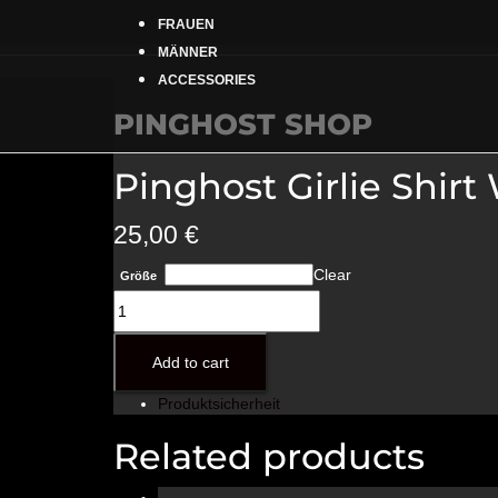
FRAUEN
MÄNNER
ACCESSORIES
PINGHOST SHOP
Pinghost Girlie Shirt
25,00
€
Clear
Größe
Pinghost
Girlie
Shirt
Add to cart
Weiß
quantity
Produktsicherheit
Related products